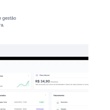
e gestão
ra.