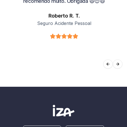
recomendo muito. Obrigada 😃😌😃
Roberto R. T.
Seguro Acidente Pessoal
Previou
Nex